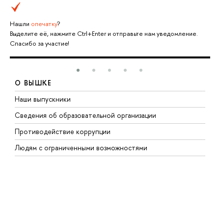
Нашли
опечатку
?
Выделите её, нажмите Ctrl+Enter и отправьте нам уведомление.
Спасибо за участие!
О ВЫШКЕ
Наши выпускники
Б
Сведения об образовательной организации
М
Противодействие коррупции
Э
Людям с ограниченными возможностями
М
Д
М
Р
У