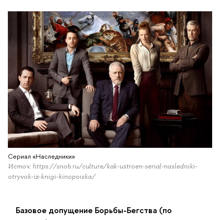
Сериал «Наследники»
Источ: https://snob.ru/culture/kak-ustroen-serial-nasledniki-
otryvok-iz-knigi-kinopoiska/
Базовое допущение Борьбы-Бегства (по