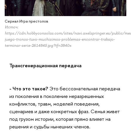
Сериал Игра престолов
Источ:
https://cdn.hobbyconsolas.com/sites/navi.axelspringer.es/public/m
juego-tronos-tuvo-muchisimos-problemas-encontrar-trabajo-
terminar-serie-2614845.jpg?tf=3840x
Трансгенерационная передача
- Что это такое?
Это бессознательная передача
из поколения в поколение неразрешенных
конфликтов, травм, моделей поведения,
сценариев и даже конкретных фраз. Семья живет
под грузом истории, которая прямо влияет на
решения и судьбы нынешних членов.