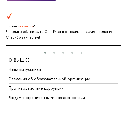
Нашли
опечатку
?
Выделите её, нажмите Ctrl+Enter и отправьте нам уведомление.
Спасибо за участие!
О ВЫШКЕ
Наши выпускники
Б
Сведения об образовательной организации
М
Противодействие коррупции
Э
Людям с ограниченными возможностями
М
Д
М
Р