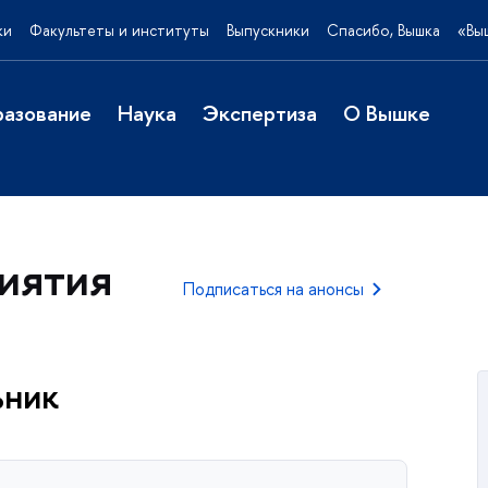
ки
Факультеты и институты
Выпускники
Спасибо, Вышка
«Вы
азование
Наука
Экспертиза
О Вышке
иятия
Подписаться на анонсы
ьник