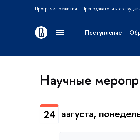
Программа развития
Преподаватели и сотрудни
Поступление
Обр
Научные меропр
августа, понедел
24