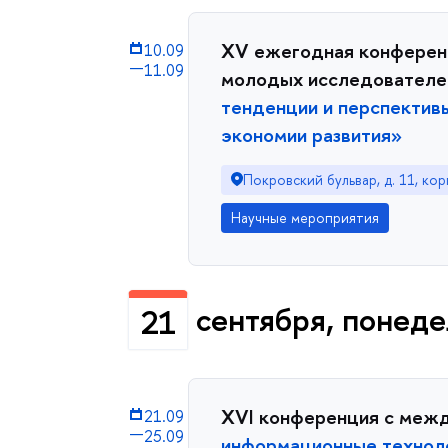
XV ежегодная конфере
10.09
—
11.09
молодых исследовател
тенденции и перспектив
экономии развития»
Покровский бульвар, д. 11, кор
Научные мероприятия
сентября, понед
21
XVI конференция с меж
21.09
—
25.09
информационные техноло