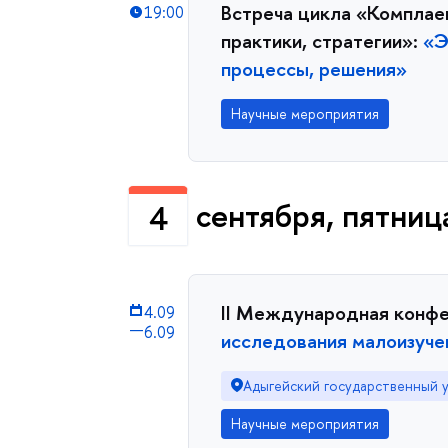
Встреча цикла «Комплаен
19:00
практики, стратегии»:
«Э
процессы, решения»
Научные мероприятия
сентября, пятниц
4
II Международная конф
4.09
—
6.09
исследования малоизуче
Адыгейский государственный у
Научные мероприятия