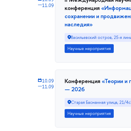
—
11.09
конференция
«Информац
сохранении и продвижен
наследия»
Васильевский остров, 25-я лини
Научные мероприятия
Конференция
«Теории и 
10.09
—
11.09
— 2026
Старая Басманная улица, 21/4с
Научные мероприятия