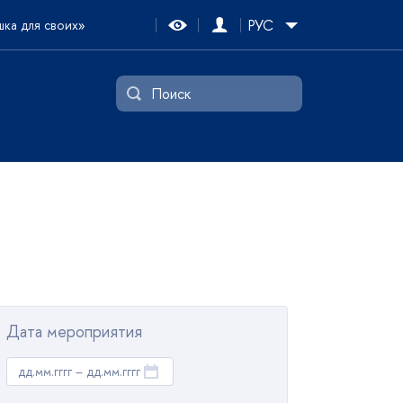
РУС
шка для своих»
Дата мероприятия
дд.мм.гггг – дд.мм.гггг