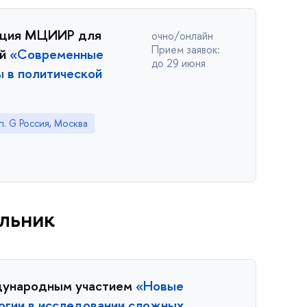
нция МЦИИР для
очно/онлайн
Прием заявок:
ей
«Современные
до 29 июня
ы в политической
п. G Россия, Москва
ельник
дународным участием
«Новые
гии в исследовании сложных