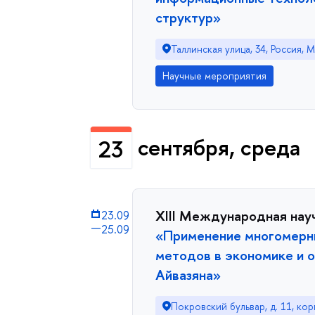
структур»
Таллинская улица, 34, Россия, 
Научные мероприятия
сентября, среда
23
XIII Международная нау
23.09
—
25.09
«Применение многомерн
методов в экономике и о
Айвазяна»
Покровский бульвар, д. 11, кор