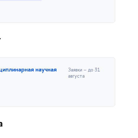
г
циплинарная научная
Заявки – до 31
августа
а