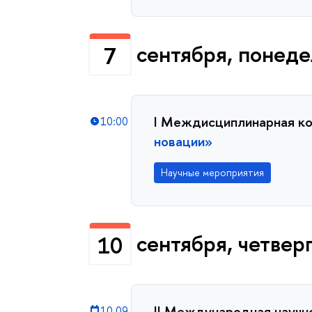
сентября, понед
7
I Междисциплинарная к
10:00
новации»
Научные мероприятия
сентября, четвер
10
II Международная научн
10.09