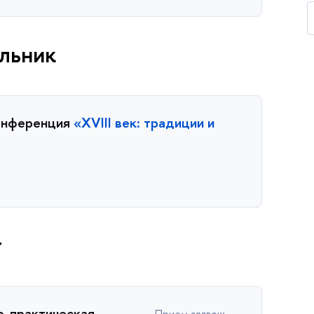
ельник
онференция
«XVIII век: традиции и
г
о-практическая
Прием заявок: