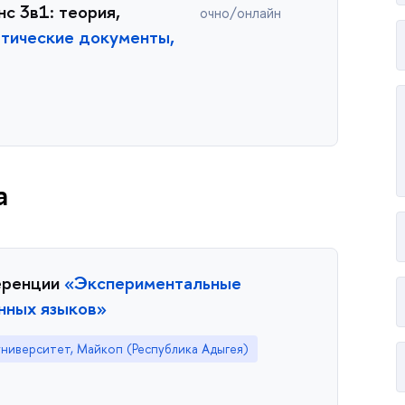
с 3в1: теория,
очно/онлайн
тические документы,
а
еренции
«Экспериментальные
нных языков»
ниверситет, Майкоп (Республика Адыгея)