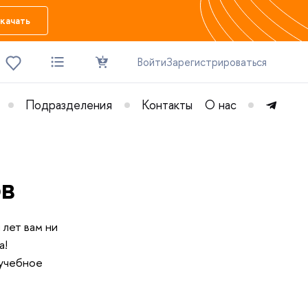
качать
Войти
Зарегистрироваться
Подразделения
Контакты
О нас
ов
лет вам ни
а!
 учебное