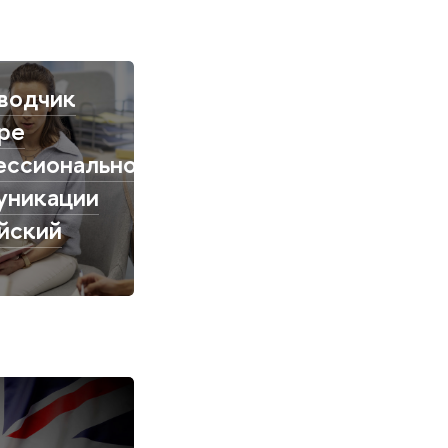
водчик
ре
ессиональной
уникации
йский