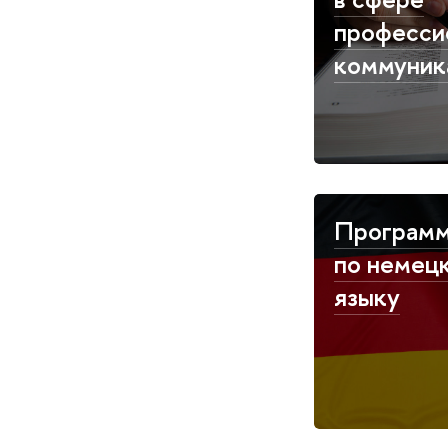
професси
коммуник
Програм
по немец
языку