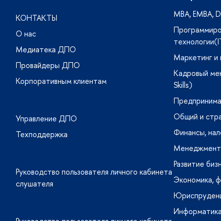
MBA, ЕMBA, DB
КОНТАКТЫ
Программиро
О нас
технологии(I
Медиатека ДПО
Маркетинг и
Провайдеры ДПО
Кадровый ме
Корпоративным клиентам
Skills)
Предпринима
Общий и стр
Управление ДПО
Финансы, нал
Техподдержка
Менеджмент 
Развитие биз
Руководство пользователя личного кабинета
Экономика, ф
слушателя
Юриспруденц
Информатика
Руководство пользователя личного кабинета