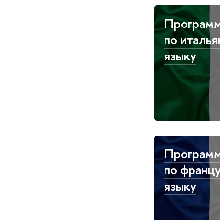
Програм
по италь
языку
Програм
по франц
языку