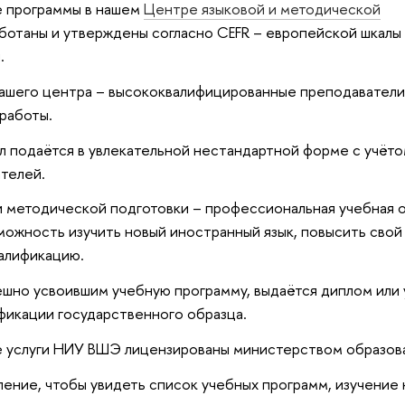
 программы в нашем
Центре языковой и методической
ботаны и утверждены согласно CEFR – европейской шкалы
.
ашего центра – высококвалифицированные преподавател
работы.
л подаётся в увлекательной нестандартной форме с учёто
телей.
 методической подготовки – профессиональная учебная о
можность изучить новый иностранный язык, повысить свой 
валификацию.
ешно усвоившим учебную программу, выдаётся диплом или
фикации государственного образца.
 услуги НИУ ВШЭ лицензированы министерством образова
ение, чтобы увидеть список учебных программ, изучение 