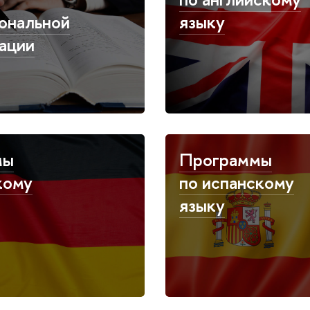
ональной
языку
ации
мы
Программы
кому
по испанскому
языку