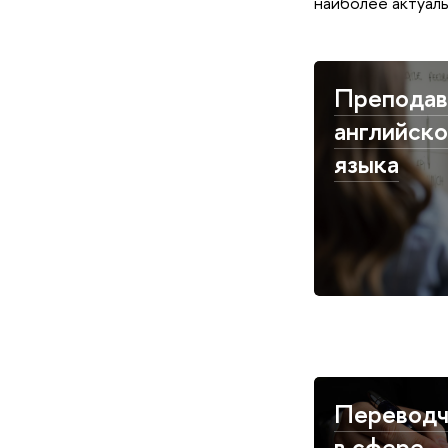
наиболее актуаль
Преподав
английско
языка
Переводч
в сфере