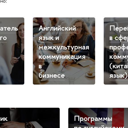
но:
атель
Английский
Пере
го
язык и
в сфе
межкультурная
проф
коммуникация
комм
в
(кита
бизнесе
язык)
ик
Программы
по английскому