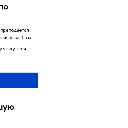
по
 преподаётся
ническая база.
 языку, но и
сшую