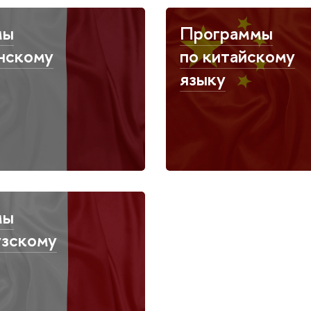
мы
Программы
янскому
по китайскому
языку
мы
узскому