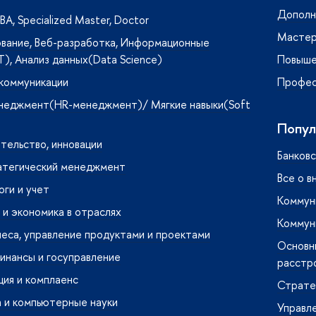
Дополн
A, Specialized Master, Doctor
Мастер
вание, Веб-разработка, Информационные
T), Анализ данных(Data Science)
Повыше
 коммуникации
Профес
неджмент(HR-менеджмент)/ Мягкие навыки(Soft
Попул
тельство, инновации
Банковс
атегический менеджмент
Все о в
оги и учет
Коммуни
и экономика в отраслях
Коммуни
неса, управление продуктами и проектами
Основн
инансы и госуправление
расстр
ия и комплаенс
Страте
 и компьютерные науки
Управл