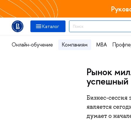
Руков
Каталог
Онлайн-обучение
Компаниям
MBA
Профпе
Рынок мил
успешный 
Бизнес-сессия 
является сегод
думает о начал