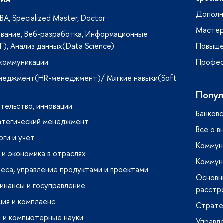
Дополн
A, Specialized Master, Doctor
Мастер
вание, Веб-разработка, Информационные
T), Анализ данных(Data Science)
Повыше
 коммуникации
Профес
неджмент(HR-менеджмент)/ Мягкие навыки(Soft
Попул
тельство, инновации
Банковс
атегический менеджмент
Все о в
оги и учет
Коммуни
и экономика в отраслях
Коммуни
неса, управление продуктами и проектами
Основн
инансы и госуправление
расстр
ия и комплаенс
Страте
 и компьютерные науки
Управл