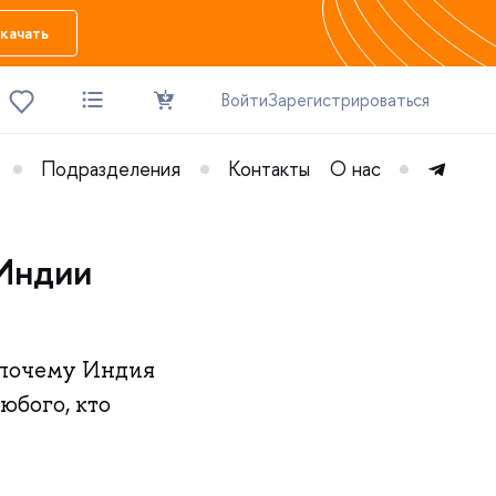
качать
Войти
Зарегистрироваться
Подразделения
Контакты
О нас
 Индии
: почему Индия
юбого, кто