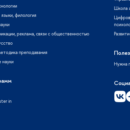
хнологии
Школа 
языки, филология
Цифрова
науки
психол
кации, реклама, связи с общественностью
Развити
усство
Полез
методика преподавания
 науки
Нужна 
рамм
Социа
ter in