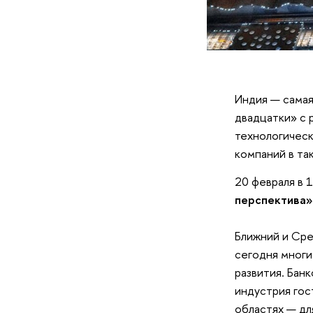
Индия — самая
двадцатки» с 
технологическ
компаний в так
20 февраля в 
перспектива»
Ближний и Сре
сегодня многи
развития. Бан
индустрия гос
областях — для