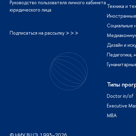
Руководство пользователя личного кабинета
Техника и те
юридического лица
Иностранные 
Социальные 
Подписаться на рассылку > > >
Медиакоммуни
Дизайн и иск
Педагогика, 
Гуманитарные
Типы прог
Doctor in/of
 в Telegram
О в MAX
Executive Mas
MBA
© НИУ ВШЭ, 1993–2026