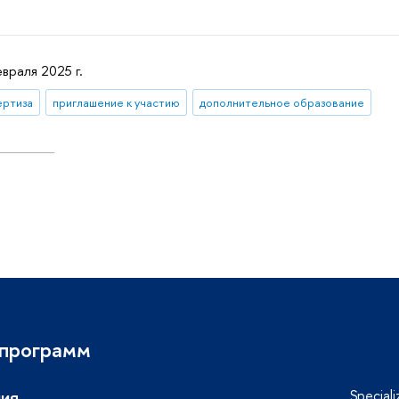
враля 2025 г.
ертиза
приглашение к участию
дополнительное образование
 программ
ия
Special