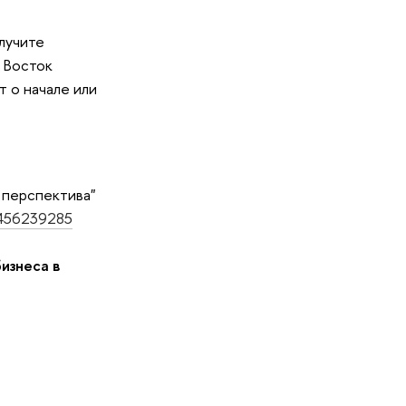
лучите
 Восток
т о начале или
 перспектива"
_456239285
бизнеса в