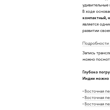
удивительные 
В ходе основа
компактный, н
является одни
развитии свое
Подробности и
Запись трансл
можно посмот
Глубоко погру
Индии можно
•
Восточная пе
•
Восточная пе
•
Восточная пе