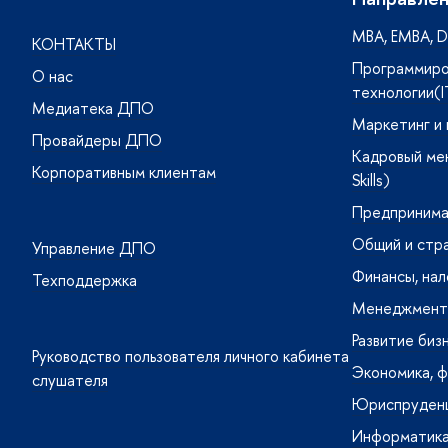
MBA, ЕMBA, DB
КОНТАКТЫ
Программиро
О нас
технологии(I
Медиатека ДПО
Маркетинг и
Провайдеры ДПО
Кадровый ме
Корпоративным клиентам
Skills)
Предпринима
Общий и стр
Управление ДПО
Финансы, нал
Техподдержка
Менеджмент 
Развитие биз
Руководство пользователя личного кабинета
Экономика, ф
слушателя
Юриспруденц
Информатика