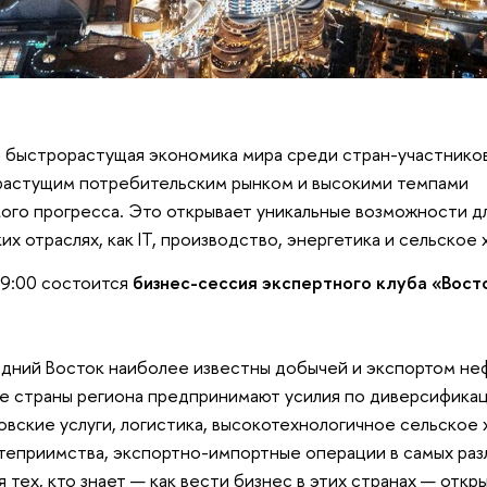
 быстрорастущая экономика мира среди стран-участнико
растущим потребительским рынком и высокими темпами
ого прогресса. Это открывает уникальные возможности д
их отраслях, как IT, производство, энергетика и сельское 
19:00 состоится
бизнес-сессия экспертного клуба «Вост
дний Восток наиболее известны добычей и экспортом неф
е страны региона предпринимают усилия по диверсифика
ковские услуги, логистика, высокотехнологичное сельское 
теприимства, экспортно-импортные операции в самых раз
 тех, кто знает — как вести бизнес в этих странах — откр