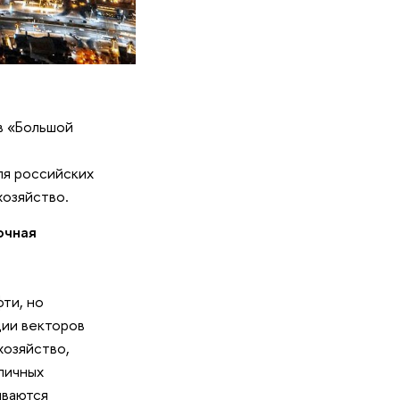
в «Большой
ля российских
хозяйство.
очная
ти, но
ции векторов
хозяйство,
личных
ываются