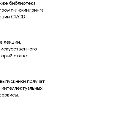
акже библиотека
 промт-инжиниринга
ации CI/CD-
е лекции,
 искусственного
торый станет
 выпускники получат
 интеллектуальных
сервисы.