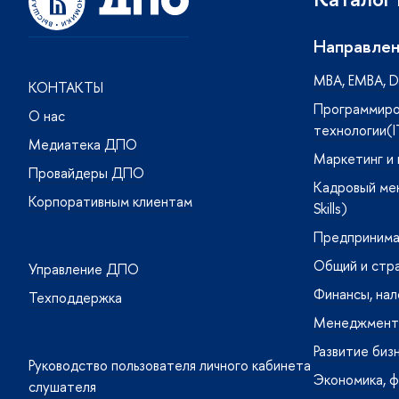
Направлен
MBA, ЕMBA, DB
КОНТАКТЫ
Программиро
О нас
технологии(I
Медиатека ДПО
Маркетинг и
Провайдеры ДПО
Кадровый ме
Корпоративным клиентам
Skills)
Предпринима
Общий и стр
Управление ДПО
Финансы, нал
Техподдержка
Менеджмент 
Развитие биз
Руководство пользователя личного кабинета
Экономика, ф
слушателя