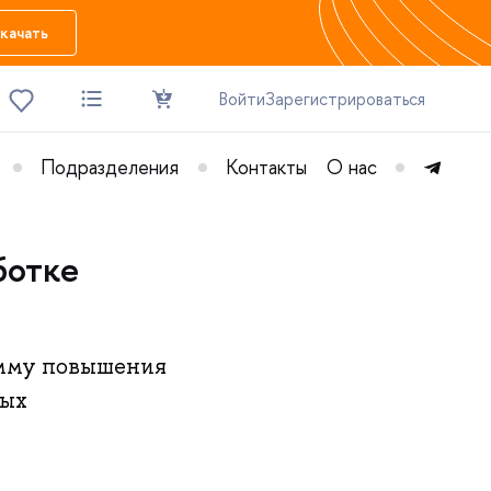
качать
Войти
Зарегистрироваться
Подразделения
Контакты
О нас
ботке
амму повышения
ных