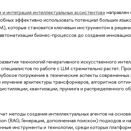
е и интеграция интеллектуальных ассистентов»
направлен 
обных эффективно использовать потенциал больших языко
LM), которые становятся ключевым инструментом в решен
 автоматизации бизнес-процессов до создания инновацио
развития технологий генеративного искусственного интел
специалистов по работе с LLM стремительно растет. Про
глубокое погружение в технические аспекты современных
 изучение архитектуры трансформеров, алгоритмов оптим
дистилляции, квантизации, прунинга и распределенного обу
чат методы создания интеллектуальных агентов на основе 
on (RAG; Генерация, дополненная поиском) подходов и н
ные инструменты и технологии, среди которых платформа