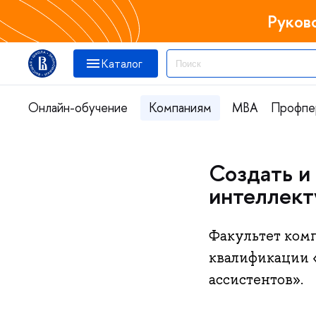
Руков
Каталог
Онлайн-обучение
Компаниям
MBA
Профпе
Создать и
интеллект
Факультет ком
квалификации 
ассистентов».