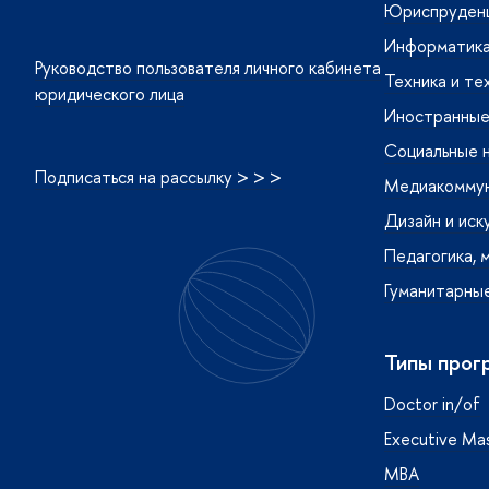
Юриспруденц
Информатика
Руководство пользователя личного кабинета
Техника и те
юридического лица
Иностранные 
Социальные 
Подписаться на рассылку > > >
Медиакоммуни
Дизайн и иск
Педагогика, 
Гуманитарные
Типы прог
Doctor in/of
 в Telegram
О в MAX
Executive Mas
MBA