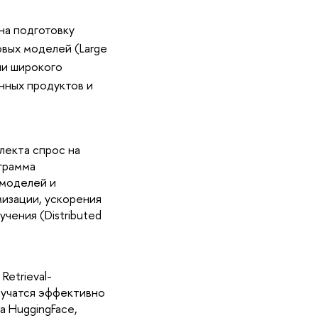
на подготовку
вых моделей (Large
ии широкого
нных продуктов и
лекта спрос на
грамма
 моделей и
изации, ускорения
чения (Distributed
Retrieval-
аучатся эффективно
 HuggingFace,