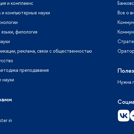
ия и комплаенс
Банковс
 и компьютерные науки
Все о в
хнологии
Коммуни
языки, филология
Коммуни
науки
Страте
кации, реклама, связи с общественностью
Ораторс
усство
Полез
методика преподавания
 науки
Нужна 
рамм
Социа
ter in