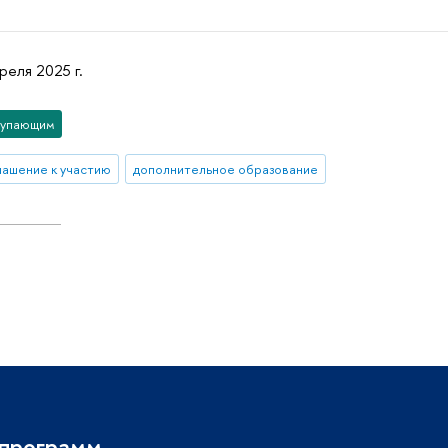
реля 2025 г.
упающим
лашение к участию
дополнительное образование
 программ