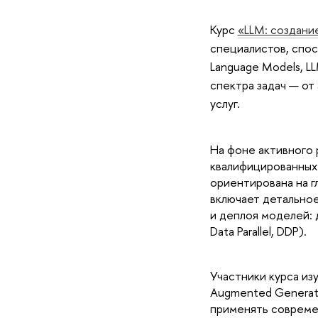
Курс
«LLM: создани
специалистов, спос
Language Models, L
спектра задач — от
услуг.
На фоне активного 
квалифицированных 
ориентирована на 
включает детальное
и деплоя моделей: 
Data Parallel, DDP).
Участники курса изу
Augmented Generati
применять современ