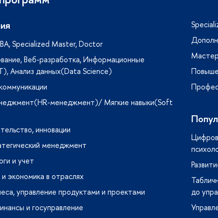
ия
Special
Дополн
A, Specialized Master, Doctor
Мастер
вание, Веб-разработка, Информационные
T), Анализ данных(Data Science)
Повыше
 коммуникации
Профес
неджмент(HR-менеджмент)/ Мягкие навыки(Soft
Попул
тельство, инновации
Цифрова
атегический менеджмент
психол
оги и учет
Развити
и экономика в отраслях
Табличн
неса, управление продуктами и проектами
до упра
инансы и госуправление
Управле