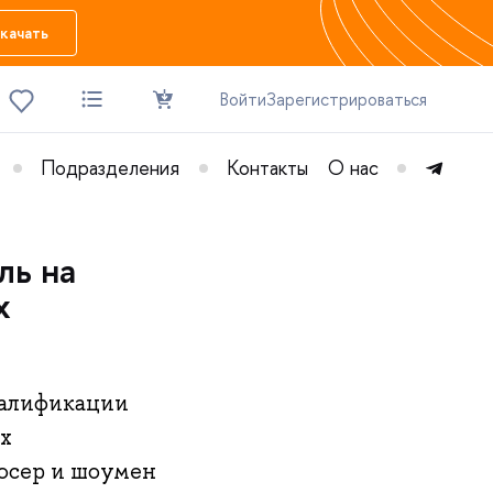
качать
Войти
Зарегистрироваться
Подразделения
Контакты
О нас
ль на
х
валификации
х
юсер и шоумен