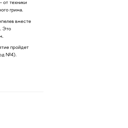
— от техники
ого грима.
епелев вместе
. Это
м.
тие пройдет
од №4).