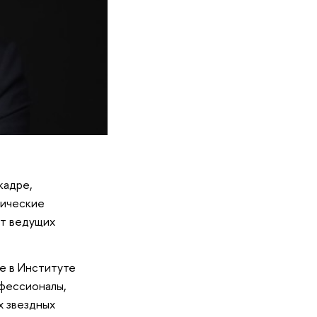
кадре,
тические
от ведущих
е в Институте
офессионалы,
х звездных