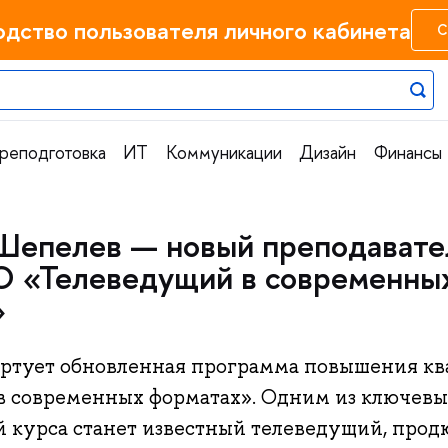
одство пользователя личного кабинета
С
реподготовка
ИТ
Коммуникации
Дизайн
Финансы
епелев — новый преподавате
О «Телеведущий в современны
»
тартует обновленная программа повышения к
в современных форматах». Одним из ключевы
й курса станет известный телеведущий, прод