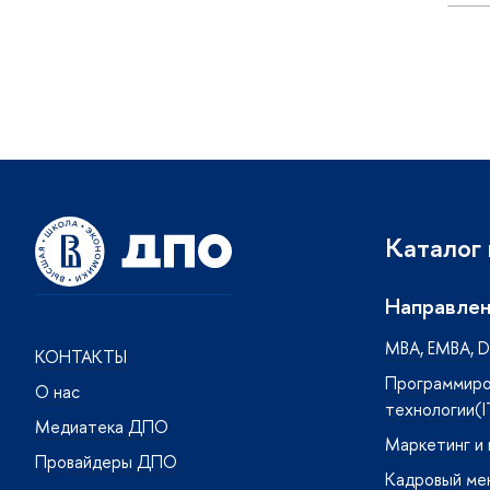
Каталог
Направлен
MBA, ЕMBA, DB
КОНТАКТЫ
Программиро
О нас
технологии(I
Медиатека ДПО
Маркетинг и
Провайдеры ДПО
Кадровый ме