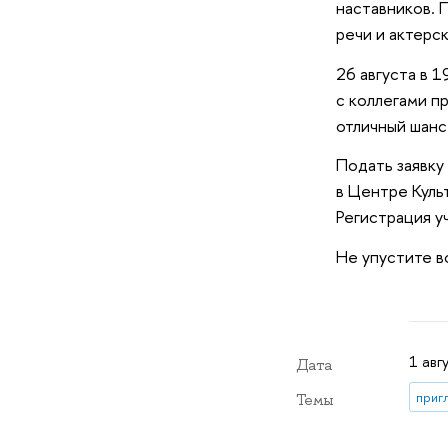
наставников. 
речи и актерс
26 августа в 
с коллегами п
отличный шанс
Подать заявку
в Центре Куль
Регистрация у
Не упустите в
1 авг
Дата
приг
Темы