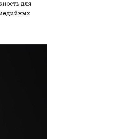
жность для
 медийных