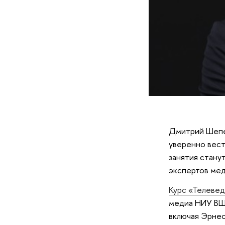
Дмитрий Шепел
уверенно вест
занятия стану
экспертов мед
Курс «Телеве
медиа НИУ ВШЭ
включая Эрнес