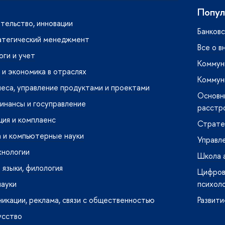
Попул
тельство, инновации
Банковс
атегический менеджмент
Все о в
оги и учет
Коммуни
и экономика в отраслях
Коммуни
неса, управление продуктами и проектами
Основн
инансы и госуправление
расстр
ия и комплаенс
Страте
 и компьютерные науки
Управл
хнологии
Школа 
языки, филология
Цифрова
науки
психол
кации, реклама, связи с общественностью
Развити
усство