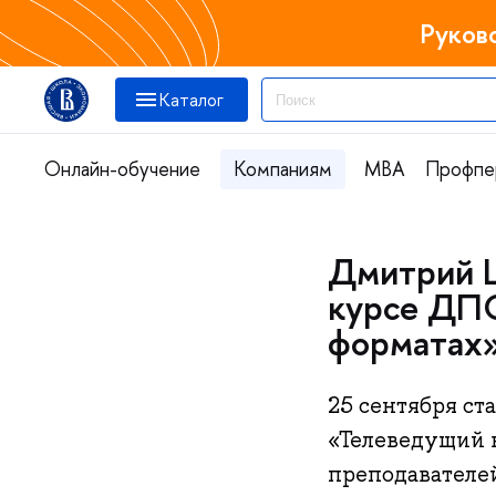
Руков
Каталог
Онлайн-обучение
Компаниям
MBA
Профпе
Дмитрий Ш
курсе ДП
форматах
25 сентября с
«Телеведущий 
преподавателе