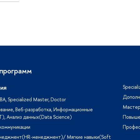
 программ
ия
Special
Дополн
A, Specialized Master, Doctor
Мастер
вание, Веб-разработка, Информационные
T), Анализ данных(Data Science)
Повыше
 коммуникации
Профес
неджмент(HR-менеджмент)/ Мягкие навыки(Soft