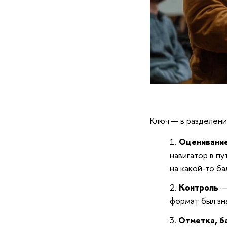
Ключ — в разделени
Оценивани
навигатор в пу
на какой-то б
Контроль
—
формат был зн
Отметка, б