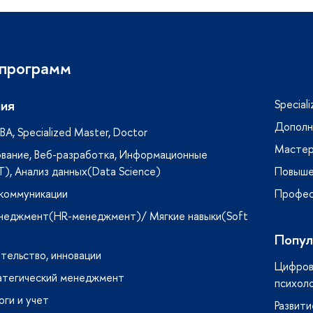
 программ
ия
Special
Дополн
A, Specialized Master, Doctor
Мастер
вание, Веб-разработка, Информационные
T), Анализ данных(Data Science)
Повыше
 коммуникации
Профес
неджмент(HR-менеджмент)/ Мягкие навыки(Soft
Попул
тельство, инновации
Цифрова
атегический менеджмент
психол
оги и учет
Развити