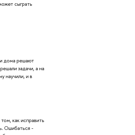
может сыграть
ди дома решают
решали задачи, а на
у научили, и в
том, как исправить
ь. Ошибаться -