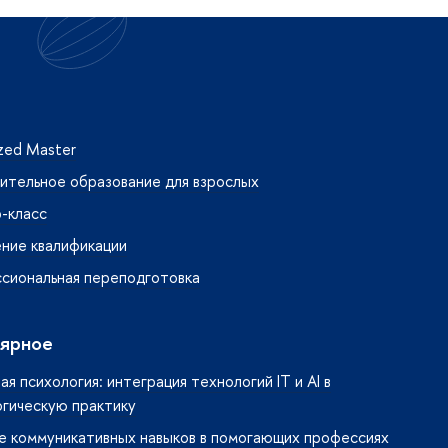
ized Master
ительное образование для взрослых
-класс
ние квалификации
сиональная переподготовка
ярное
я психология: интеграция технологий IT и AI в
огическую практику
е коммуникативных навыков в помогающих профессиях