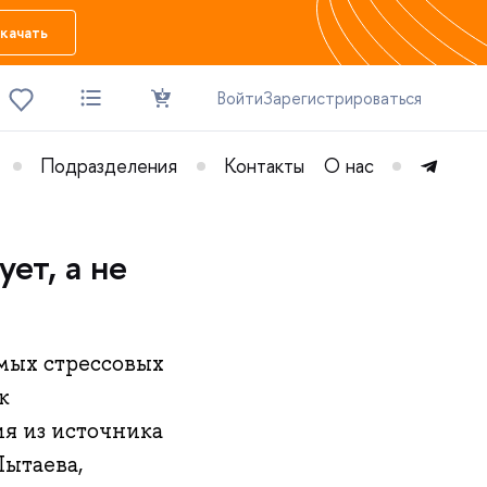
качать
Войти
Зарегистрироваться
Подразделения
Контакты
О нас
ет, а не
амых стрессовых
к
ия из источника
Лытаева,