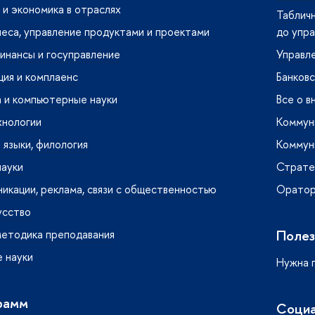
и экономика в отраслях
Табличн
неса, управление продуктами и проектами
до упра
инансы и госуправление
Управле
ия и комплаенс
Банковс
 и компьютерные науки
Все о в
хнологии
Коммуни
языки, филология
Коммуни
науки
Страте
кации, реклама, связи с общественностью
Ораторс
усство
Полез
методика преподавания
 науки
Нужна 
рамм
Социа