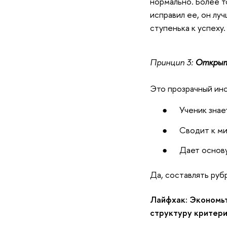
нормально. Более т
исправил ее, он лу
ступенька к успеху.
Принцип 3:
Открыт
Это прозрачный инс
●
Ученик знае
●
Сводит к ми
●
Дает основу
Да, составлять руб
Лайфхак: Экономьт
структуру критери