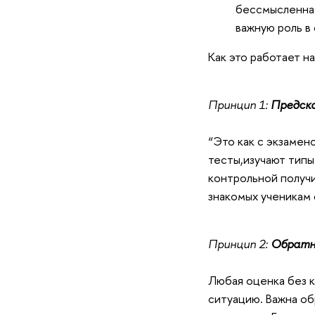
бессмысленна 
важную роль в 
Как это работает н
Принцип 1:
Предска
“Это как с экзамен
тесты,
изучают типы
контрольной получи
знакомых ученикам 
Принцип 2:
Обратна
Любая оценка без к
ситуацию. Важна об