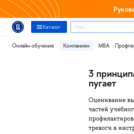
Руков
Каталог
Онлайн-обучение
Компаниям
MBA
Профпе
3 принцип
пугает
Оценивание выз
частей учебног
профилактирова
тревоги в инст