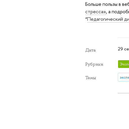
Больше пользы в ве
стресса»
, а подро
“
Педагогический ди
29 се
Дата
Рубрики
Эксп
эксп
Темы