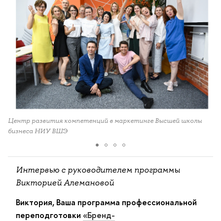
Ц
Центр развития компетенций в маркетинге Высшей школы
б
бизнеса НИУ ВШЭ
Интервью с руководителем программы
Викторией Алемановой
Виктория, Ваша программа профессиональной
переподготовки
«Бренд-