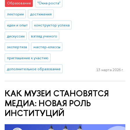
Образование
"Окна роста"
лектории
достижения
идеи и опыт
конструктор успеха
дискуссии
взгляд ученого
экспертиза
мастер-классы
приглашение к участию
дополнительное образование
13 марта 2026 г.
КАК МУЗЕИ СТАНОВЯТСЯ
МЕДИА: НОВАЯ РОЛЬ
ИНСТИТУЦИЙ