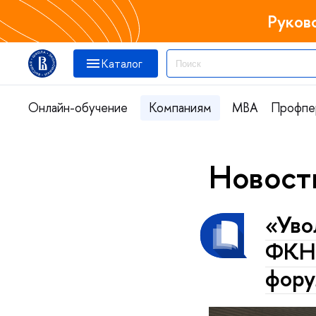
Руков
Каталог
Онлайн-обучение
Компаниям
MBA
Профпе
Новост
«Уво
ФКН 
фору