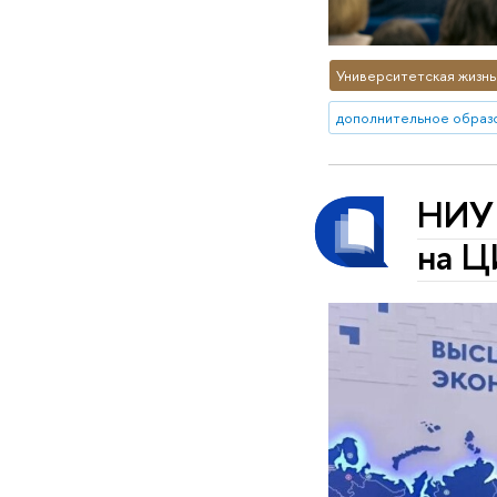
Университетская жизнь
дополнительное образ
НИУ 
на Ц