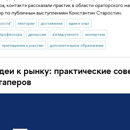
ра, контакт» рассказали практик в области ораторского м
ер по публичным выступлениям Константин Старостин.
роста"
лектории
достижения
идеи и опыт
профессора
дискуссии
взгляд ученого
экспертиза
приглашение к участию
дополнительное образование
деи к рынку: практические сов
таперов