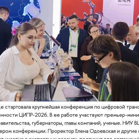
е стартовала крупнейшая конференция по цифровой тран
нности ЦИПР-2026. В ее работе участвуют премьер-мин
авительства, губернаторы, главы компаний, ученые. НИУ В
ером конференции. Проректор Елена Одоевская и другие
т участие в экспертных сессиях, подпишут ряд соглашени