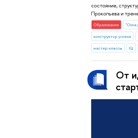
состояние, структу
Прокопьева и трен
Образование
"Окна 
конструктор успеха
мастер-классы
IQ
От и
стар