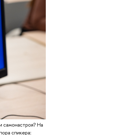
ли самонастроя? На
пора спикера: