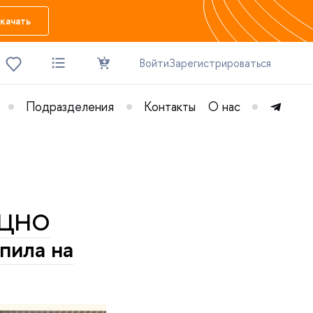
качать
Войти
Зарегистрироваться
Подразделения
Контакты
О нас
т ЦНО
пила на