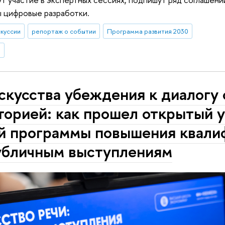
 цифровые разработки.
скуссии
репортаж о событии
Программа развития 2030
я
скусства убеждения к диалогу 
торией: как прошел открытый 
й программы повышения квали
убличным выступлениям