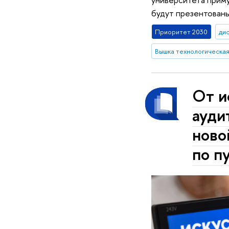
будут презентованы
Приоритет 2030
ди
Вышка технологическа
От и
ауди
ново
по п